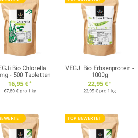
GJi Bio Chlorella
VEGJi Bio Erbsenprotein -
mg - 500 Tabletten
1000g
16,95 €
22,95 €
*
*
67,80 € pro 1 kg
22,95 € pro 1 kg
BEWERTET
TOP BEWERTET