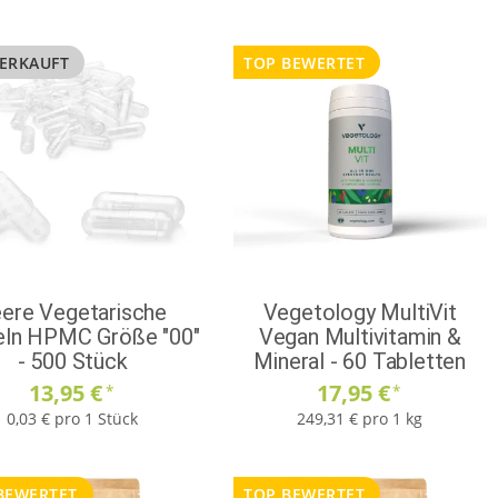
ERKAUFT
TOP BEWERTET
ere Vegetarische
Vegetology MultiVit
eln HPMC Größe "00"
Vegan Multivitamin &
- 500 Stück
Mineral - 60 Tabletten
13,95 €
17,95 €
*
*
0,03 € pro 1 Stück
249,31 € pro 1 kg
BEWERTET
TOP BEWERTET