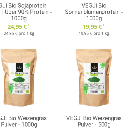
Ji Bio Sojaprotein
VEGJi Bio
t | Über 90% Protein -
Sonnenblumenprotein -
1000g
1000g
24,95 €
19,95 €
*
*
24,95 € pro 1 kg
19,95 € pro 1 kg
Ji Bio Weizengras
VEGJi Bio Weizengras
Pulver - 1000g
Pulver - 500g