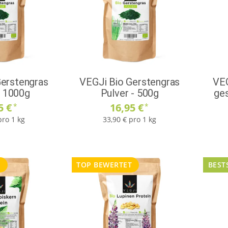
Gerstengras
VEGJi Bio Gerstengras
VE
- 1000g
Pulver - 500g
ges
5 €
16,95 €
*
*
pro 1 kg
33,90 € pro 1 kg
T
TOP BEWERTET
BEST