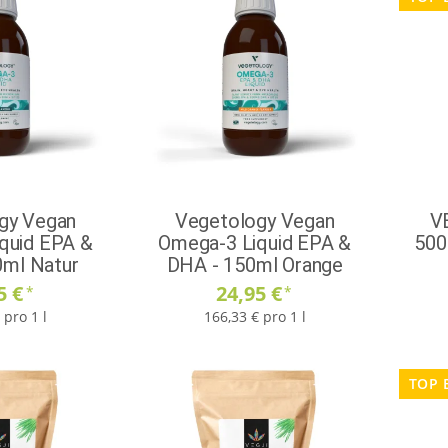
gy Vegan
Vegetology Vegan
VE
quid EPA &
Omega-3 Liquid EPA &
500
0ml Natur
DHA - 150ml Orange
5 €
24,95 €
*
*
 pro 1 l
166,33 € pro 1 l
TOP 