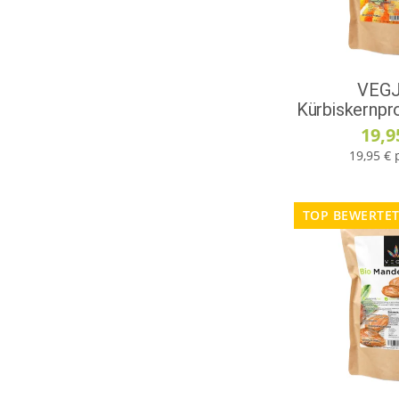
VEGJ
Kürbiskernpr
19,9
19,95 € 
TOP BEWERTE