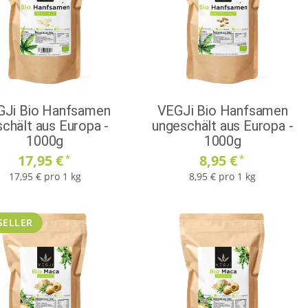
GJi Bio Hanfsamen
VEGJi Bio Hanfsamen
chält aus Europa -
ungeschält aus Europa -
1000g
1000g
17,95 €
8,95 €
*
*
17,95 € pro 1 kg
8,95 € pro 1 kg
SELLER