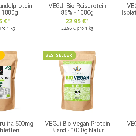
andelprotein
VEGJi Bio Reisprotein
VEG
- 1000g
86% - 1000g
Isola
5 €
22,95 €
*
*
pro 1 kg
22,95 € pro 1 kg
T
BESTSELLER
irulina 500mg
VEGJi Bio Vegan Protein
VEG
abletten
Blend - 1000g Natur