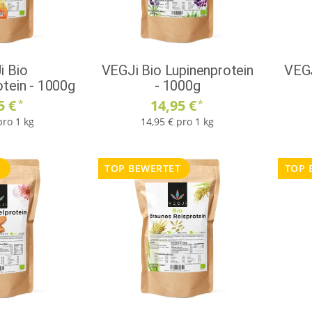
i Bio
VEGJi Bio Lupinenprotein
VEGJ
otein - 1000g
- 1000g
5 €
14,95 €
*
*
pro 1 kg
14,95 € pro 1 kg
T
TOP BEWERTET
TOP 