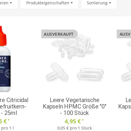
orien
Produkteigenschaften
Sortierung
AUSVERKAUFT
AUSV
e Citricidal
Leere Vegetarische
Le
efruitkern-
Kapseln HPMC Größe "0"
Kaps
 - 25ml
- 100 Stück
5 €
4,95 €
*
*
 pro 1 l
0,05 € pro 1 Stück