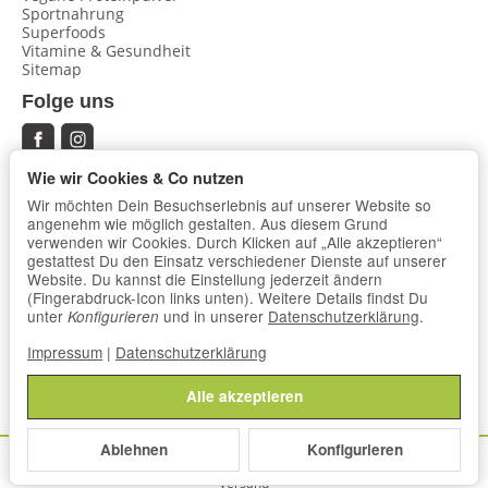
Sportnahrung
Superfoods
Vitamine & Gesundheit
Sitemap
Folge uns
Wie wir Cookies & Co nutzen
Ausgezeichnet & sicher
Wir möchten Dein Besuchserlebnis auf unserer Website so
angenehm wie möglich gestalten. Aus diesem Grund
verwenden wir Cookies. Durch Klicken auf „Alle akzeptieren“
gestattest Du den Einsatz verschiedener Dienste auf unserer
Website. Du kannst die Einstellung jederzeit ändern
(Fingerabdruck-Icon links unten). Weitere Details findst Du
unter
und in unserer
Datenschutzerklärung
.
Konfigurieren
Impressum
|
Datenschutzerklärung
Alle akzeptieren
Datenschutzerklärung
•
Impressum
Ablehnen
Konfigurieren
© Vegan Fitness & Foods
.
*
Alle Preise inkl. gesetzlicher USt., zzgl.
Versand