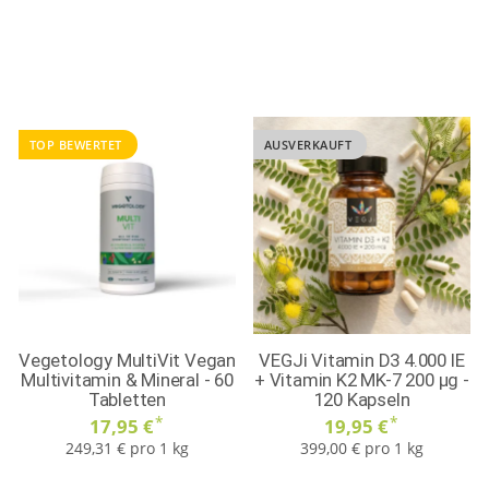
TOP BEWERTET
AUSVERKAUFT
Vegetology MultiVit Vegan
VEGJi Vitamin D3 4.000 IE
Multivitamin & Mineral - 60
+ Vitamin K2 MK-7 200 µg -
Tabletten
120 Kapseln
*
*
17,95 €
19,95 €
249,31 € pro 1 kg
399,00 € pro 1 kg