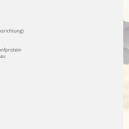
ksrichtung)
anfprotein
bau