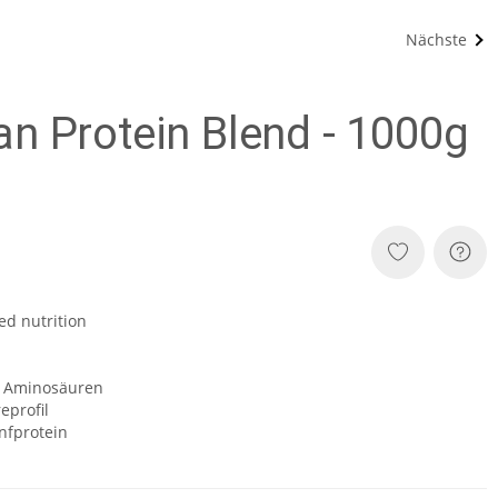
Nächste
n Protein Blend - 1000g
ed nutrition
en Aminosäuren
profil
nfprotein