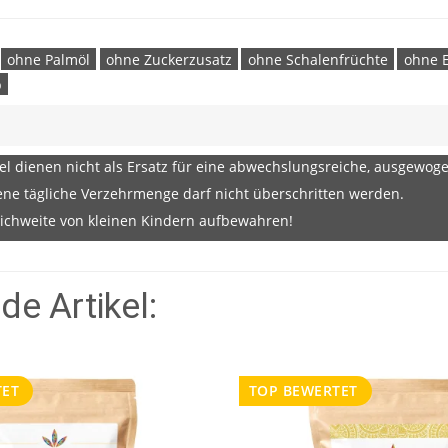
ohne Palmöl
ohne Zuckerzusatz
ohne Schalenfrüchte
ohne 
b
l dienen nicht als Ersatz für eine abwechslungsreiche, ausgewo
e tägliche Verzehrmenge darf nicht überschritten werden.
ichweite von kleinen Kindern aufbewahren!
e Artikel:
TET
TOP BEWERTET