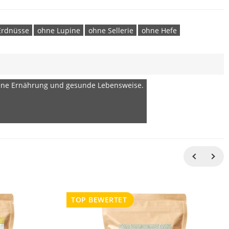
Erdnüsse
ohne Lupine
ohne Sellerie
ohne Hefe
gene Ernährung und gesunde Lebensweise.
TOP BEWERTET