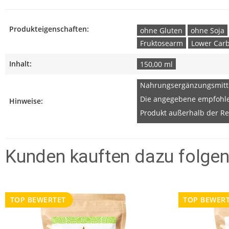
Produkteigenschaften:
ohne Gluten
ohne Soja
Fruktosearm
Lower Car
Inhalt:
150,00 ml
Nahrungsergänzungsmitte
Die angegebene empfohlen
Hinweise:
Produkt außerhalb der Re
Kunden kauften dazu folgend
TOP BEWERTET
TOP BEWER