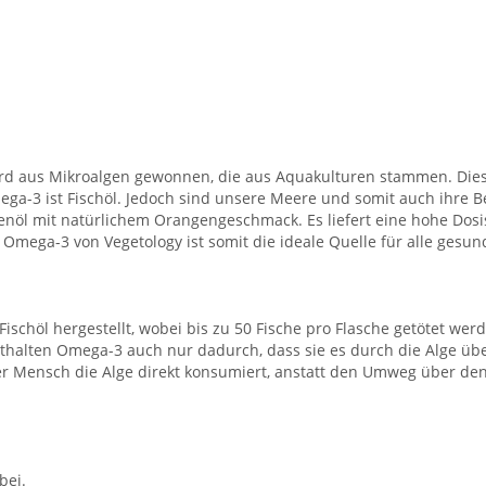
ird aus Mikroalgen gewonnen, die aus Aquakulturen stammen. Dies
Omega-3 ist Fischöl. Jedoch sind unsere Meere und somit auch ihr
Olivenöl mit natürlichem Orangengeschmack. Es liefert eine hohe D
e Omega-3 von Vegetology ist somit die ideale Quelle für alle g
schöl hergestellt, wobei bis zu 50 Fische pro Flasche getötet w
e enthalten Omega-3 auch nur dadurch, dass sie es durch die Alge
er Mensch die Alge direkt konsumiert, anstatt den Umweg über de
bei.