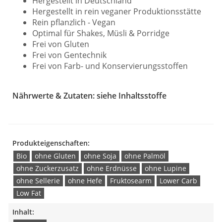
Hergestellt in Deutschland
Hergestellt in rein veganer Produktionsstätte
Rein pflanzlich - Vegan
Optimal für Shakes, Müsli & Porridge
Frei von Gluten
Frei von Gentechnik
Frei von Farb- und Konservierungsstoffen
Nährwerte & Zutaten: siehe Inhaltsstoffe
Produkteigenschaften:
Bio
ohne Gluten
ohne Soja
ohne Palmöl
ohne Zuckerzusatz
ohne Erdnüsse
ohne Lupine
ohne Sellerie
ohne Hefe
Fruktosearm
Lower Carb
Low Fat
Inhalt: