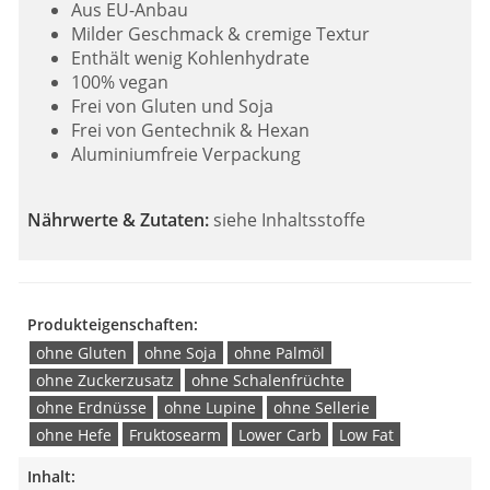
Aus EU-Anbau
Milder Geschmack & cremige Textur
Enthält wenig Kohlenhydrate
100% vegan
Frei von Gluten und Soja
Frei von Gentechnik & Hexan
Aluminiumfreie Verpackung
Nährwerte & Zutaten:
siehe Inhaltsstoffe
Produkteigenschaften:
ohne Gluten
ohne Soja
ohne Palmöl
ohne Zuckerzusatz
ohne Schalenfrüchte
ohne Erdnüsse
ohne Lupine
ohne Sellerie
ohne Hefe
Fruktosearm
Lower Carb
Low Fat
Inhalt: