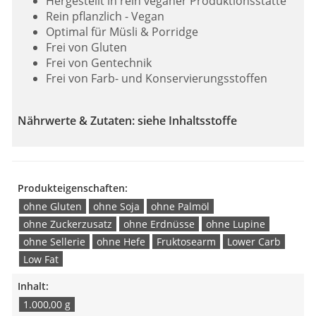
Hergestellt in rein veganer Produktionsstätte
Rein pflanzlich - Vegan
Optimal für Müsli & Porridge
Frei von Gluten
Frei von Gentechnik
Frei von Farb- und Konservierungsstoffen
Nährwerte & Zutaten: siehe Inhaltsstoffe
Produkteigenschaften:
ohne Gluten
ohne Soja
ohne Palmöl
ohne Zuckerzusatz
ohne Erdnüsse
ohne Lupine
ohne Sellerie
ohne Hefe
Fruktosearm
Lower Carb
Low Fat
Inhalt:
1.000,00 g