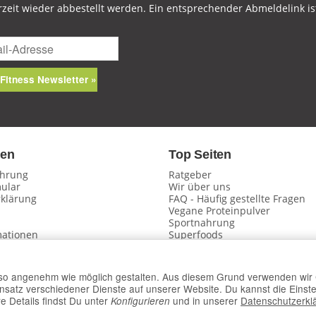
zeit wieder abbestellt werden. Ein entsprechender Abmeldelink is
Fitness Newsletter »
nen
Top Seiten
ehrung
Ratgeber
ular
Wir über uns
klärung
FAQ - Häufig gestellte Fragen
Vegane Proteinpulver
n
Sportnahrung
mationen
Superfoods
Vitamine & Gesundheit
Sitemap
derrufen
 so angenehm wie möglich gestalten. Aus diesem Grund verwenden wir 
Folge uns
insatz verschiedener Dienste auf unserer Website. Du kannst die Einste
e Details findst Du unter
und in unserer
Datenschutzerkl
Konfigurieren