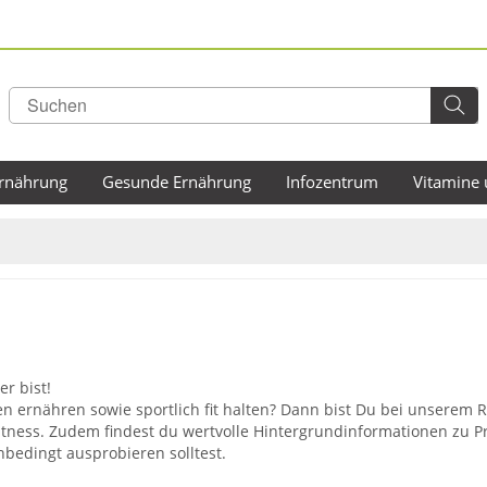
rnährung
Gesunde Ernährung
Infozentrum
Vitamine 
r bist!
ernähren sowie sportlich fit halten? Dann bist Du bei unserem Ra
ness. Zudem findest du wertvolle Hintergrundinformationen zu P
nbedingt ausprobieren solltest.