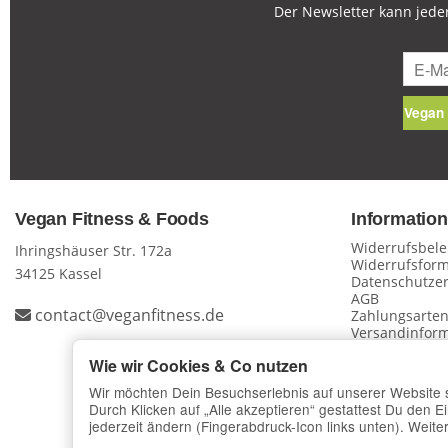
Der Newsletter kann jeder
Vegan 
Vegan Fitness & Foods
Informatio
Widerrufsbel
Ihringshäuser Str. 172a
Widerrufsform
34125 Kassel
Datenschutzer
AGB
contact@veganfitness.de
Zahlungsarte
Versandinfor
Impressum
Wie wir Cookies & Co nutzen
Vertrag wi
Wir möchten Dein Besuchserlebnis auf unserer Website
Durch Klicken auf „Alle akzeptieren“ gestattest Du den E
jederzeit ändern (Fingerabdruck-Icon links unten). Weiter