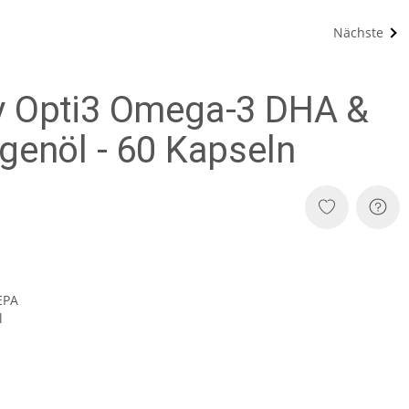
Nächste
y Opti3 Omega-3 DHA &
genöl - 60 Kapseln
EPA
l