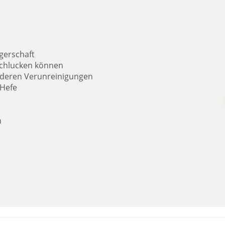
gerschaft
 schlucken können
 anderen Verunreinigungen
 Hefe
n