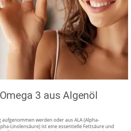
 Omega 3 aus Algenöl
g aufgenommen werden oder aus ALA (Alpha-
lpha-Linolensäure) ist eine essentielle Fettsäure und