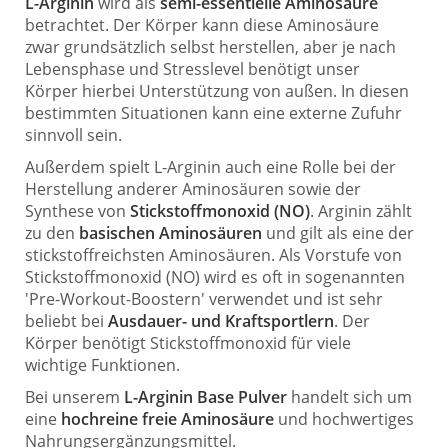
L-Arginin
wird als
semi-essentielle Aminosäure
betrachtet. Der Körper kann diese Aminosäure
zwar grundsätzlich selbst herstellen, aber je nach
Lebensphase und Stresslevel benötigt unser
Körper hierbei Unterstützung von außen. In diesen
bestimmten Situationen kann eine externe Zufuhr
sinnvoll sein.
Außerdem spielt L-Arginin auch eine Rolle bei der
Herstellung anderer Aminosäuren sowie der
Synthese von
Stickstoffmonoxid (NO)
. Arginin zählt
zu den
basischen Aminosäuren
und gilt als eine der
stickstoffreichsten Aminosäuren. Als Vorstufe von
Stickstoffmonoxid (NO) wird es oft in sogenannten
'Pre-Workout-Boostern' verwendet und ist sehr
beliebt bei
Ausdauer- und Kraftsportlern
. Der
Körper benötigt Stickstoffmonoxid für viele
wichtige Funktionen.
Bei unserem
L-Arginin Base Pulver
handelt sich um
eine
hochreine freie Aminosäure
und hochwertiges
Nahrungsergänzungsmittel.