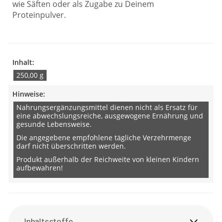
wie Säften oder als Zugabe zu Deinem
Proteinpulver.
Inhalt:
250,00 g
Hinweise:
Nahrungsergänzungsmittel dienen nicht als Ersatz für
eine abwechslungsreiche, ausgewogene Ernährung und
gesunde Lebensweise.
Die angegebene empfohlene tägliche Verzehrmenge
darf nicht überschritten werden.
Produkt außerhalb der Reichweite von kleinen Kindern
aufbewahren!
Inhaltsstoffe